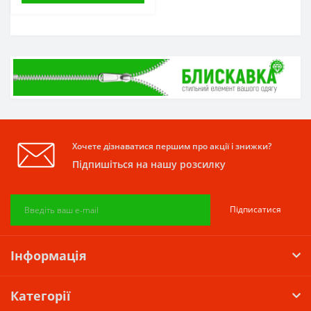
Хочете дізнаватися першим про акції і знижки?
Підпишіться на нашу розсилку
Підписатися
Інформація
Категорії