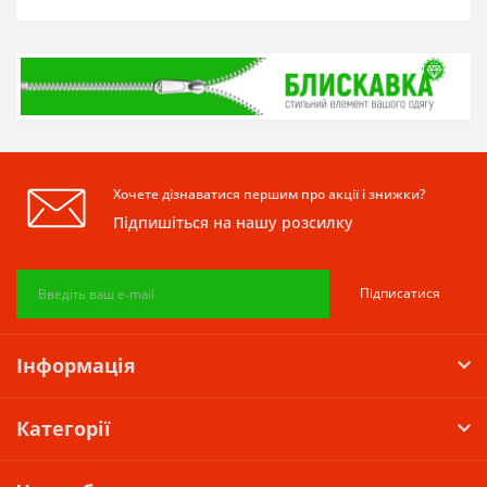
Хочете дізнаватися першим про акції і знижки?
Підпишіться на нашу розсилку
Підписатися
Інформація
Категорії