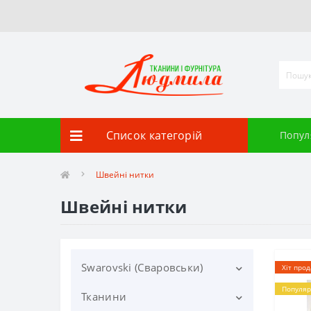
Список категорій
Попул
Швейні нитки
Швейні нитки
Swarovski (Сваровськи)
Хіт про
Популяр
Тканини
Гудзики Swarovski