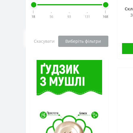
Оксамитова тасьма
Скл
Репсова тасьма
З
18
56
93
131
168
Скасувати
Виберіть фільтри