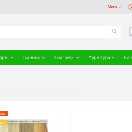
Мова
ярні
Тканини
Swarovski
Фурнітура
Бло
дажу
ний