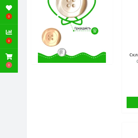
0
0
Скл
0