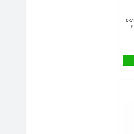
Скл
Р