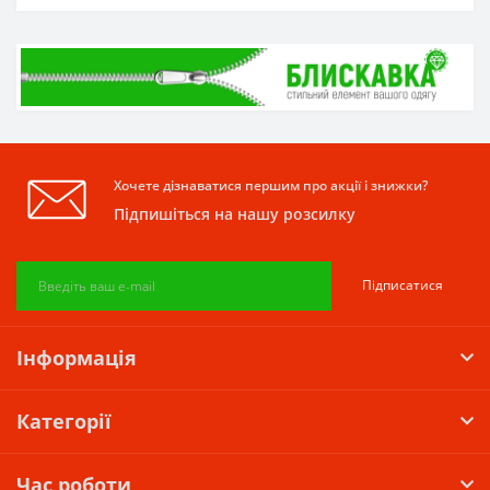
Хочете дізнаватися першим про акції і знижки?
Підпишіться на нашу розсилку
Підписатися
Інформація
Категорії
Час роботи