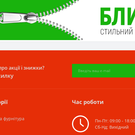
ро акції і знижки?
силку
рії
Час роботи
а фурнітура
Пн-Пт: 09:00 - 18:0
Сб-Нд: Вихідний