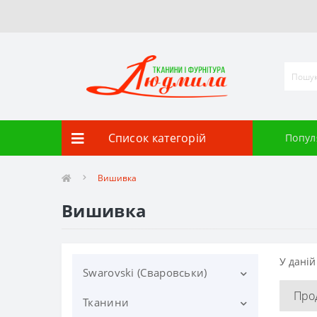
Список категорій
Попул
Вишивка
Вишивка
У даній
Swarovski (Сваровськи)
Про
Тканини
Гудзики Swarovski