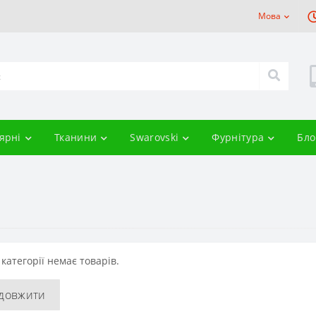
Мова
ярні
Тканини
Swarovski
Фурнітура
Бло
 категорії немає товарів.
довжити