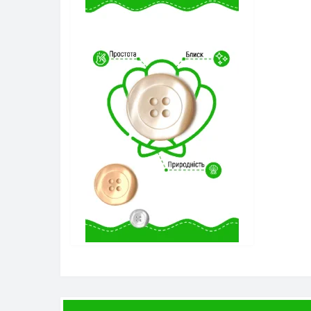
Оксамитова тасьма
Репсова тасьма