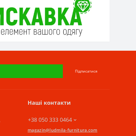
Підписатися
Наші контакти
+38 050 333 0464
0
magazin@ludmila-furnitura.com