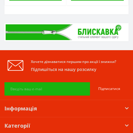
Хочете дізнаватися першим про акції і знижки?
Підпишіться на нашу розсилку
Підписатися
Інформація
Категорії