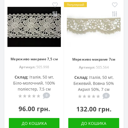
Популярний
Мереживо макраме 7,5 см
Мереживо макраме 7см
Артикул:
505.998
Артикул:
505.564
Склад:
Італія, 50 мт,
Склад:
Італія, 50 мт,
Біло-молочний, 100%
Бежевий, Вовна 50%
поліестер, 7,5 см
Акрил 50%, 7 см
0
0
96.00 грн.
132.00 грн.
ДО КОШИКА
ДО КОШИКА