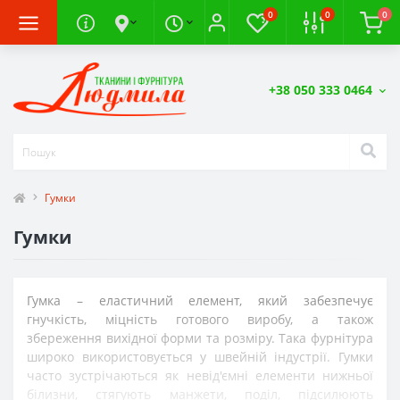
0
0
0
+38 050 333 0464
Гумки
Гумки
Гумка – еластичний елемент, який забезпечує
гнучкість, міцність готового виробу, а також
збереження вихідної форми та розміру. Така фурнітура
широко використовується у швейній індустрії. Гумки
часто зустрічаються як невід'ємні елементи нижньої
білизни, стягують манжети, поділ, підсилюють