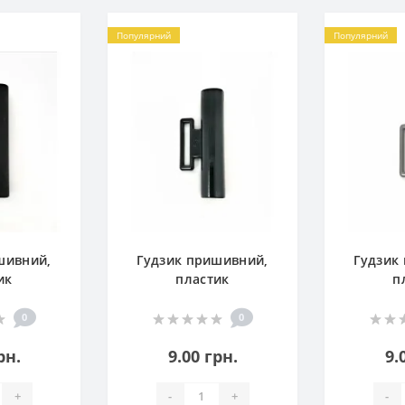
Популярний
Популярний
шивний,
Гудзик пришивний,
Гудзик
ик
пластик
п
0
0
рн.
9.00 грн.
9.
+
-
+
-