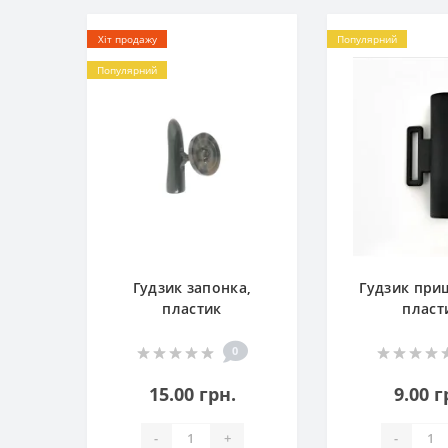
Хіт продажу
Популярний
Популярний
Гудзик запонка,
Гудзик при
пластик
пласт
0
15.00 грн.
9.00 г
-
+
-