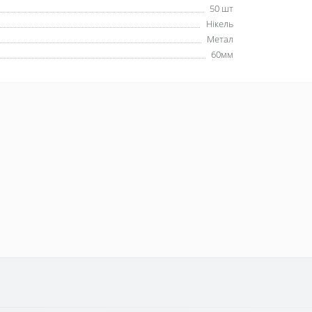
50 шт
Нікель
Метал
60мм