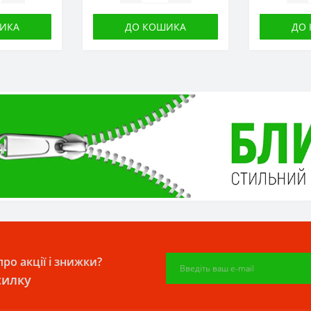
ИКА
ДО КОШИКА
ДО
ро акції і знижки?
силку