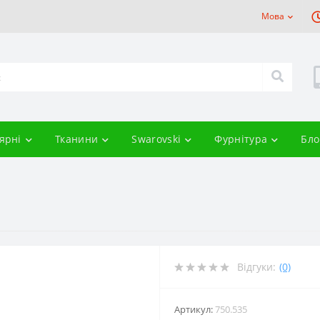
Мова
ярні
Тканини
Swarovski
Фурнітура
Бло
Відгуки:
(0)
Артикул:
750.535