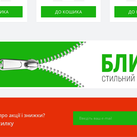
ИКА
ДО КОШИКА
ДО
ро акції і знижки?
силку