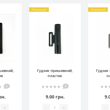
Популярний
Популярний
шивний,
Гудзик пришивний,
Гудзик
ик
пластик
п
0
0
рн.
9.00 грн.
9.
+
-
+
-