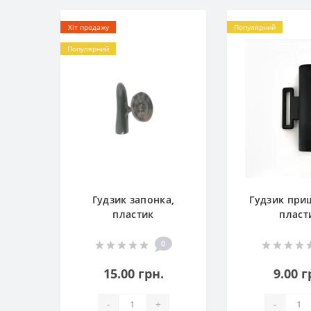
Хіт продажу
Популярний
Популярний
Гудзик запонка,
Гудзик при
пластик
пласт
0
15.00 грн.
9.00 г
-
+
-