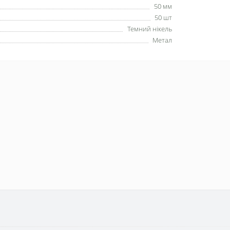
50 мм
50 шт
Темний нікель
Метал