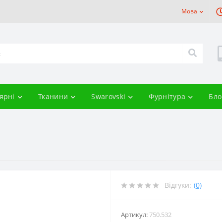
Мова
ярні
Тканини
Swarovski
Фурнітура
Бло
Відгуки:
(0)
Артикул:
750.532