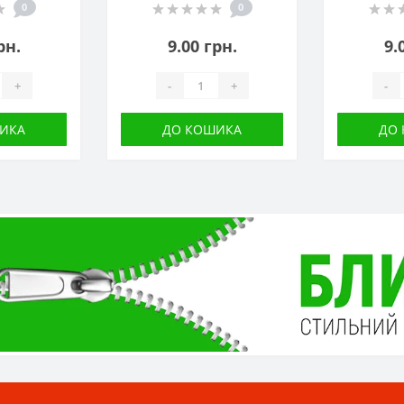
0
0
рн.
9.00 грн.
9.
+
-
+
-
ИКА
ДО КОШИКА
ДО