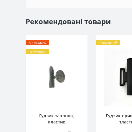
Рекомендовані товари
Хіт продажу
Популярний
Популярний
Гудзик запонка,
Гудзик при
пластик
пласт