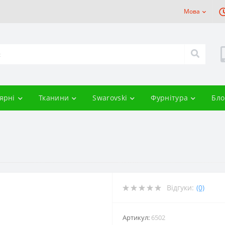
Мова
ярні
Тканини
Swarovski
Фурнітура
Бло
Відгуки:
(0)
Артикул:
6502