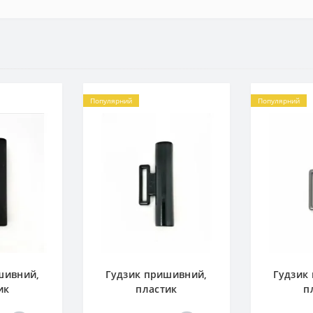
Популярний
Популярний
шивний,
Гудзик пришивний,
Гудзик
ик
пластик
п