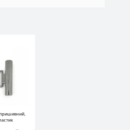
 пришивний,
ластик