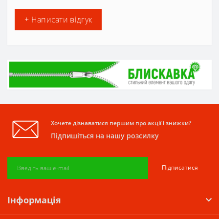
+ Написати відгук
Хочете дізнаватися першим про акції і знижки?
Підпишіться на нашу розсилку
Підписатися
Інформація