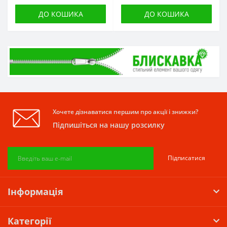
ДО КОШИКА
ДО КОШИКА
Хочете дізнаватися першим про акції і знижки?
Підпишіться на нашу розсилку
Підписатися
Інформація
Категорії