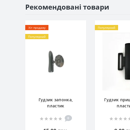
Рекомендовані товари
Хіт продажу
Популярний
Популярний
Гудзик запонка,
Гудзик при
пластик
пласт
0