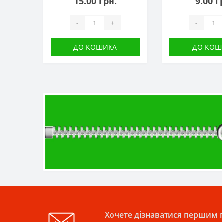
15.00 грн.
9.00 г
-
+
-
ДО КОШИКА
ДО КОШ
Хочете дізнаватися першим п