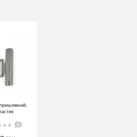
 пришивний,
ластик
0