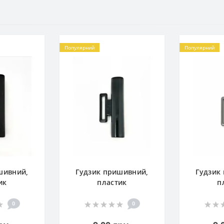
Популярний
Популярний
шивний,
Гудзик пришивний,
Гудзик
ик
пластик
п
0
0