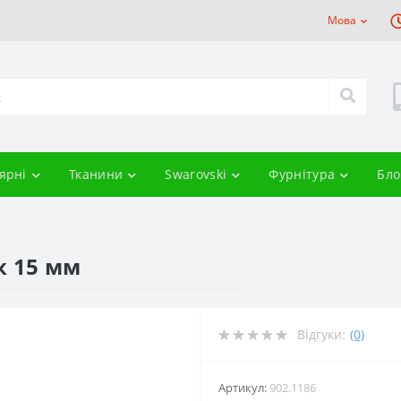
Мова
ярні
Тканини
Swarovski
Фурнітура
Бло
к 15 мм
Відгуки:
(0)
Артикул:
902.1186