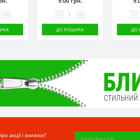
рн.
9.00 грн.
9.
+
-
+
-
ИКА
ДО КОШИКА
ДО
ро акції і знижки?