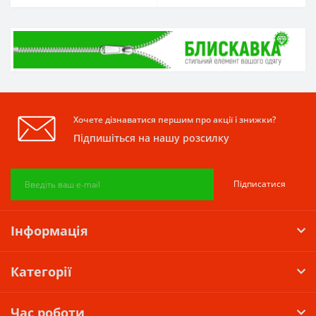
Хочете дізнаватися першим про акції і знижки?
Підпишіться на нашу розсилку
Підписатися
Інформація
Категорії
Час роботи