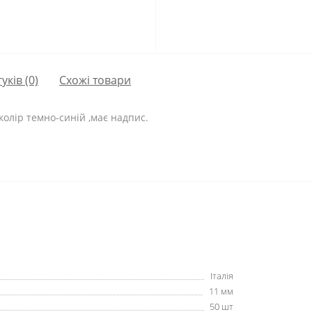
гуків (0)
Схожі товари
колір темно-синій ,має надпис.
Італія
11 мм
50 шт