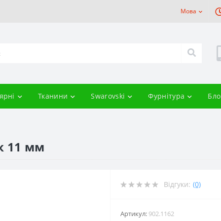
Мова
ярні
Тканини
Swarovski
Фурнітура
Бло
к 11 мм
Відгуки:
(0)
Артикул:
902.1162