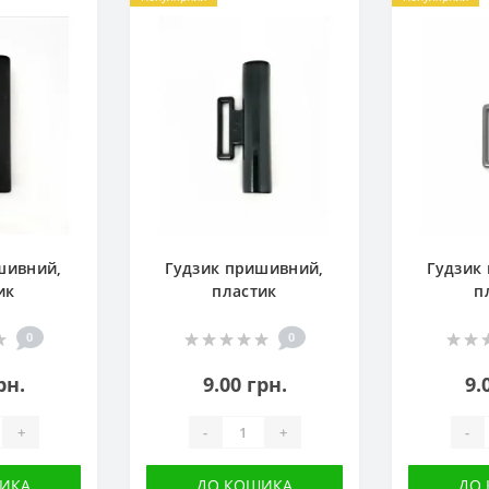
шивний,
Гудзик пришивний,
Гудзик
ик
пластик
п
0
0
рн.
9.00 грн.
9.
+
-
+
-
ИКА
ДО КОШИКА
ДО