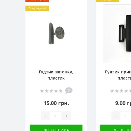
Популярний
Гудзик запонка,
Гудзик при
пластик
пласт
0
15.00 грн.
9.00 г
-
+
-
ДО КОШИКА
ДО КОШ