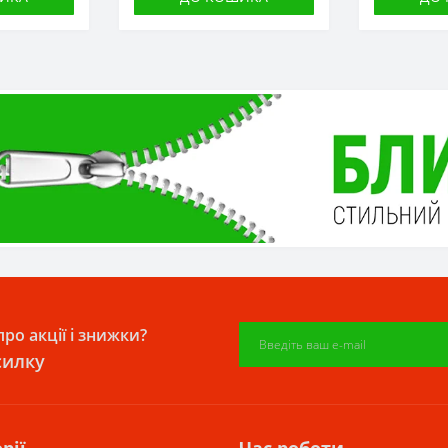
ро акції і знижки?
силку