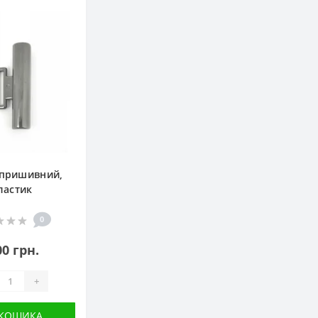
 пришивний,
ластик
0
00 грн.
+
 КОШИКА