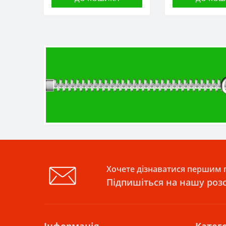
Хочете дізнаватися першим п
Підпишіться на нашу роз