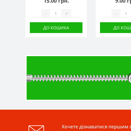
15.00 грн.
9.00 г
-
+
-
ДО КОШИКА
ДО КОШ
Хочете дізнаватися першим п