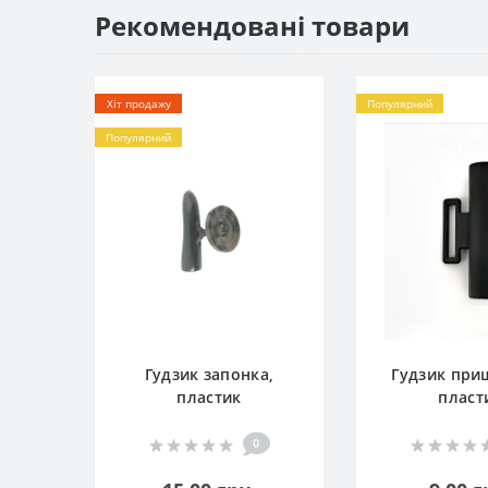
Рекомендовані товари
Хіт продажу
Популярний
Популярний
Гудзик запонка,
Гудзик при
пластик
пласт
0