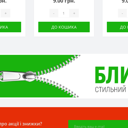
рн.
9.00 грн.
9.
+
-
+
-
ИКА
ДО КОШИКА
ДО
ро акції і знижки?