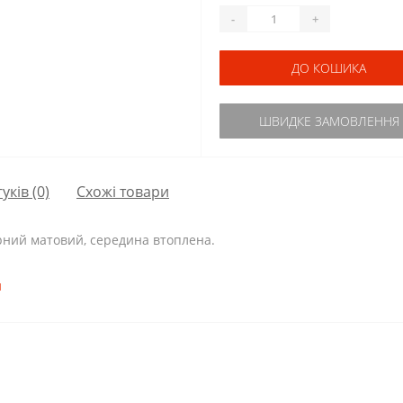
-
+
ДО КОШИКА
ШВИДКЕ ЗАМОВЛЕННЯ
гуків (0)
Схожі товари
рний матовий, середина втоплена.
и