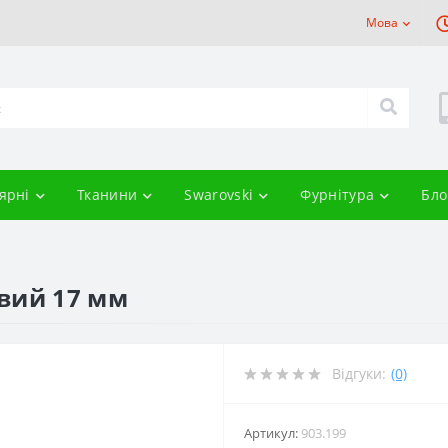
Мова
ярні
Тканини
Swarovski
Фурнітура
Бло
вий 17 мм
Відгуки:
(0)
Артикул:
903.199