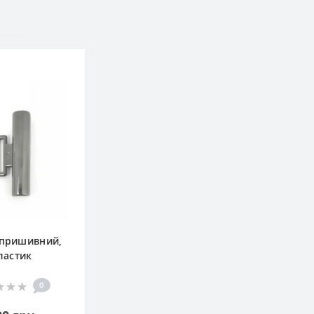
 пришивний,
ластик
0