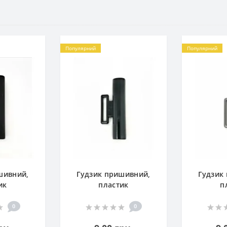
Популярний
Популярний
шивний,
Гудзик пришивний,
Гудзик
ик
пластик
п
0
0